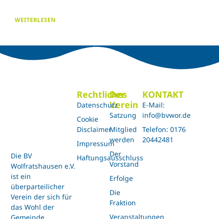
WEITERLESEN
Rechtliches
Der
KONTAKT
Verein
Datenschutz
E-Mail:
Satzung
info@bvwor.de
Cookie
Disclaimer
Mitglied
Telefon: 0176
werden
20442481
Impressum
Der
Die BV
Haftungsausschluss
Vorstand
Wolfratshausen e.V.
ist ein
Erfolge
überparteilicher
Die
Verein der sich für
Fraktion
das Wohl der
Veranstaltungen
Gemeinde