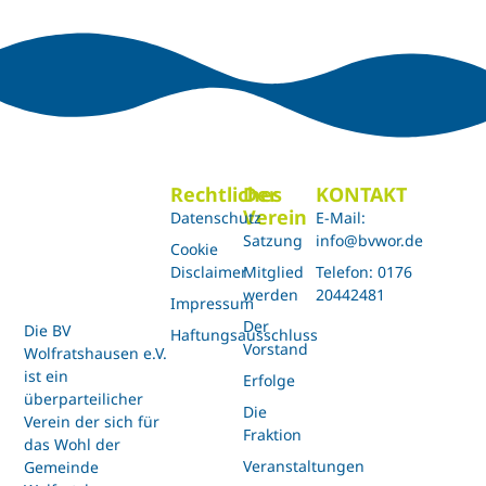
Rechtliches
Der
KONTAKT
Verein
Datenschutz
E-Mail:
Satzung
info@bvwor.de
Cookie
Disclaimer
Mitglied
Telefon: 0176
werden
20442481
Impressum
Der
Die BV
Haftungsausschluss
Vorstand
Wolfratshausen e.V.
ist ein
Erfolge
überparteilicher
Die
Verein der sich für
Fraktion
das Wohl der
Veranstaltungen
Gemeinde