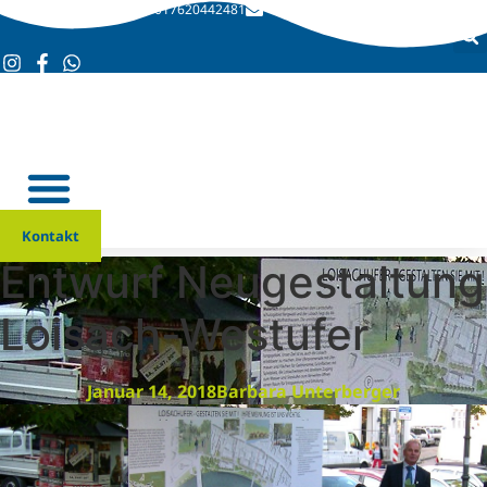
017620442481
info@bvwor.de
Kontakt
Entwurf Neugestaltung
Loisach-Westufer
Januar 14, 2018
Barbara Unterberger