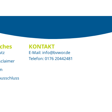
iches
KONTAKT
utz
E-Mail: info@bvwor.de
Telefon: 0176 20442481
sclaimer
um
usschluss