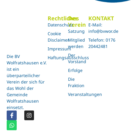
Rechtliches
Der
KONTAKT
Verein
Datenschutz
E-Mail:
Satzung
info@bvwor.de
Cookie
Disclaimer
Mitglied
Telefon: 0176
werden
20442481
Impressum
Der
Die BV
Haftungsausschluss
Vorstand
Wolfratshausen e.V.
ist ein
Erfolge
überparteilicher
Die
Verein der sich für
Fraktion
das Wohl der
Veranstaltungen
Gemeinde
Wolfratshausen
einsetzt.